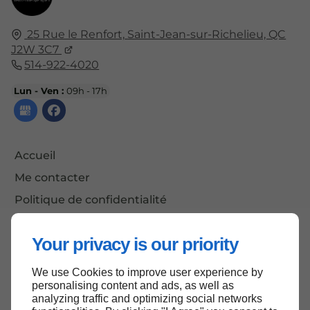
25 Rue le Renfort,
Saint-Jean-sur-Richelieu, QC
J2W 3C7
514-922-4020
Lun - Ven :
09h - 17h
Accueil
Me contacter
Politique de confidentialité
Plan du site
Your privacy is our priority
We use Cookies to improve user experience by
Haut de page
personalising content and ads, as well as
analyzing traffic and optimizing social networks