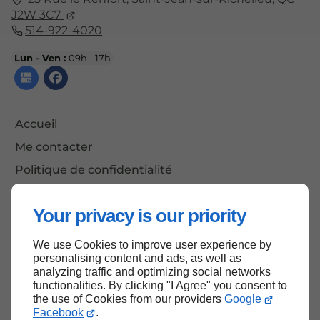
J2W 3C7
514-922-4020
Lun - Ven :
09h - 17h
Accueil
Me contacter
Politique de confidentialité
Plan du site
Your privacy is our priority
We use Cookies to improve user experience by
Haut de page
personalising content and ads, as well as
analyzing traffic and optimizing social networks
functionalities. By clicking "I Agree" you consent to
the use of Cookies from our providers
Google
Facebook
.