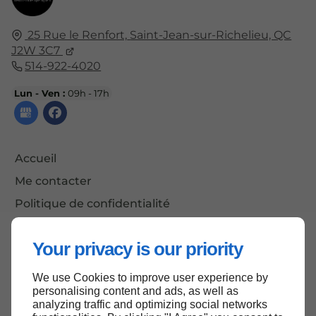
25 Rue le Renfort,
Saint-Jean-sur-Richelieu, QC
J2W 3C7
514-922-4020
Lun - Ven :
09h - 17h
Accueil
Me contacter
Politique de confidentialité
Plan du site
Your privacy is our priority
We use Cookies to improve user experience by
Haut de page
personalising content and ads, as well as
analyzing traffic and optimizing social networks