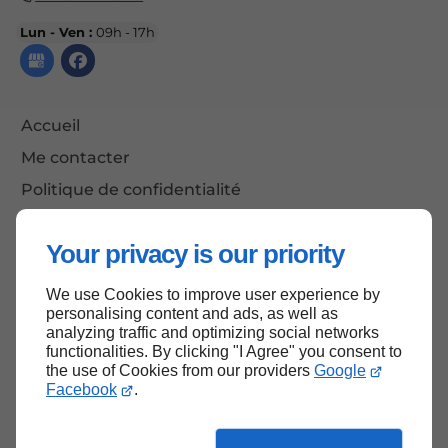
Lun - Ven :
09h - 17h
Accueil
Me contacter
Politique de confidentialité
Plan du site
Your privacy is our priority
We use Cookies to improve user experience by
Haut de page
personalising content and ads, as well as
analyzing traffic and optimizing social networks
functionalities. By clicking "I Agree" you consent to
the use of Cookies from our providers
Google
Facebook
.